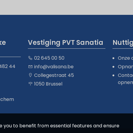
ke
Vestiging PVT Sanatia
Nuttig
02 645 00 50
Onze 
482 44
info@valisana.be
Opna
Collegestraat 45
Conta
opne
1050 Brussel
erchem
 you to benefit from essential features and ensure