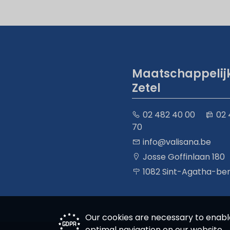
Maatschappelij
Zetel
02 482 40 00
02 
70
info@valisana.be
Josse Goffinlaan 180
1082 Sint-Agatha-b
Our cookies are necessary to enable
optimal navigation on our website.