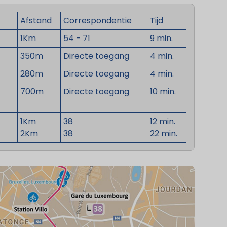
Afstand
Correspondentie
Tijd
1Km
54 -
71
9 min.
350m
Directe toegang
4 min.
280m
Directe toegang
4 min.
700m
Directe toegang
10 min.
1Km
38
12 min.
2Km
38
22 min.