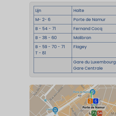
Lijn
Halte
M-
2-
6
Porte de Namur
B -
54 -
71
Fernand Cocq
B -
38 -
60
Malibran
B -
59 -
70 -
71
Flagey
T -
81
Gare du Luxembourg
Gare Centrale