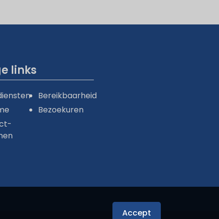
e links
diensten
Bereikbaarheid
me
Bezoekuren
ct-
men
Accept