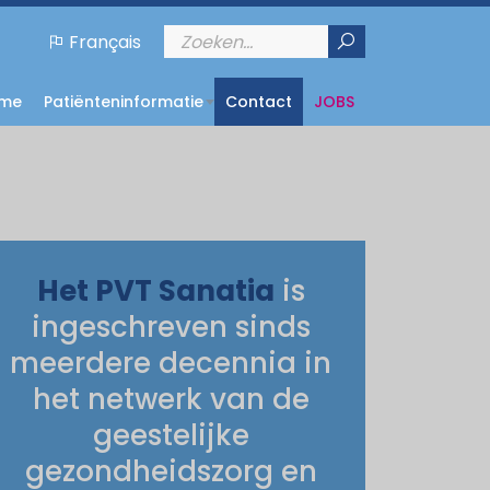
Français
me
Patiënteninformatie
Contact
JOBS
Het PVT Sanatia
is
ingeschreven sinds
meerdere decennia in
het netwerk van de
geestelijke
gezondheidszorg en